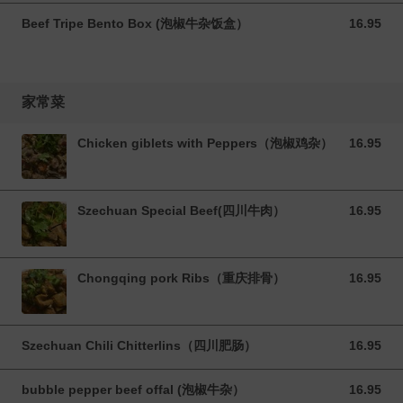
Beef Tripe Bento Box (泡椒牛杂饭盒）
16.95
16.95 CAD
家常菜
Chicken giblets with Peppers（泡椒鸡杂）
16.95
16.95 CAD
Szechuan Special Beef(四川牛肉）
16.95
16.95 CAD
Chongqing pork Ribs（重庆排骨）
16.95
16.95 CAD
Szechuan Chili Chitterlins（四川肥肠）
16.95
16.95 CAD
bubble pepper beef offal (泡椒牛杂）
16.95
16.95 CAD