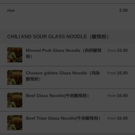
rice
2.50
2.50 CAD
CHILI AND SOUR GLASS NOODLE（酸辣粉）
Minced Pork Glass Noodle（肉碎酸辣
15.95
From 15.95 CAD
From
粉）
Chicken giblets Glass Noodle（鸡杂
16.95
From 16.95 CAD
From
酸辣粉）
Beef Glass Noodle(牛肉酸辣粉）
16.95
From 16.95 CAD
From
Beef Tripe Glass Noodle(牛杂酸辣粉）
16.95
From 16.95 CAD
From