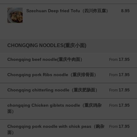
Szechuan Deep fried Tofu（四川炸豆腐）
8.95
8.95 CAD
CHONGQING NOODLES(重庆小面)
Chongqing beef noodle(重庆牛肉面）
17.95
From 17.95 CAD
From
Chongqing pork Ribs noodle（重庆排骨面）
17.95
From 17.95 CAD
From
Chongqing chitterling noodle（重庆肥肠面）
17.95
From 17.95 CAD
From
chongqing Chicken giblets noodle（重庆鸡杂
17.95
From 17.95 CAD
From
面）
Chongqing pork noodle with chick peas（豌杂
17.95
From 17.95 CAD
From
面）