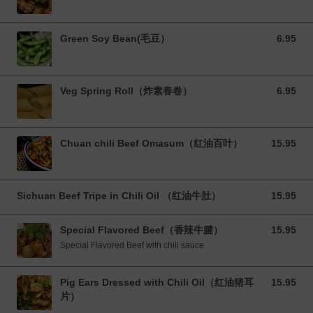
Green Soy Bean(毛豆）
6.95
6.95 CAD
Veg Spring Roll（炸素春卷）
6.95
6.95 CAD
Chuan chili Beef Omasum（红油百叶）
15.95
15.95 CAD
Sichuan Beef Tripe in Chili Oil （红油牛肚）
15.95
15.95 CAD
Special Flavored Beef（香辣牛腱）
15.95
15.95 CAD
Special Flavored Beef with chili sauce
Pig Ears Dressed with Chili Oil（红油猪耳
15.95
15.95 CAD
片）