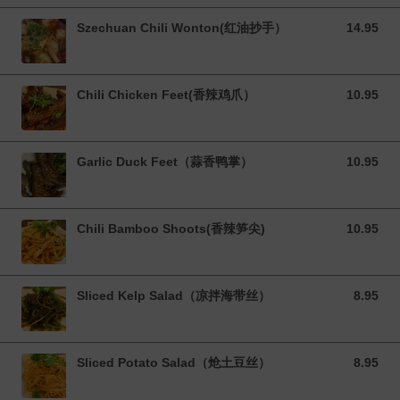
Szechuan Chili Wonton(红油抄手）
14.95
14.95 CAD
Chili Chicken Feet(香辣鸡爪）
10.95
10.95 CAD
Garlic Duck Feet（蒜香鸭掌）
10.95
10.95 CAD
Chili Bamboo Shoots(香辣笋尖)
10.95
10.95 CAD
Sliced Kelp Salad（凉拌海带丝）
8.95
8.95 CAD
Sliced Potato Salad（炝土豆丝）
8.95
8.95 CAD