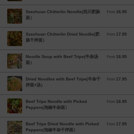
Szechuan Chitterlin Noodle(四川肥肠
16.95
From 16.95 CAD
From
面）
Szechuan Chitterlin Dried Noodle(肥
17.95
From 17.95 CAD
From
肠干拌面）
Noodle Soup with Beef Tripe(牛杂汤
16.95
From 16.95 CAD
From
面）
Dried Noodles with Beef Tripe(牛杂干
17.95
From 17.95 CAD
From
拌面+汤）
Beef Tripe Noodle with Picked
16.95
From 16.95 CAD
From
Peppers(泡椒牛杂面）
Beef Tripe Dried Noodle with Picked
17.95
From 17.95 CAD
From
Peppers(泡椒牛杂干拌面）