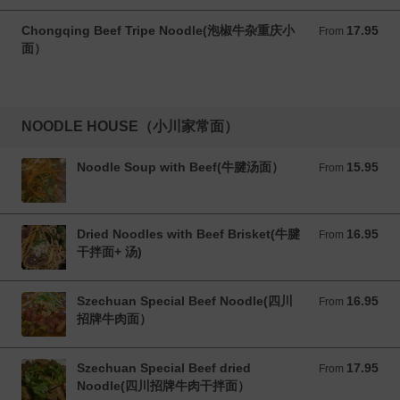
Chongqing Beef Tripe Noodle(泡椒牛杂重庆小
17.95
From 17.95 CAD
From
面）
NOODLE HOUSE（小川家常面）
Noodle Soup with Beef(牛腱汤面）
15.95
From 15.95 CAD
From
Dried Noodles with Beef Brisket(牛腱
16.95
From 16.95 CAD
From
干拌面+ 汤)
Szechuan Special Beef Noodle(四川
16.95
From 16.95 CAD
From
招牌牛肉面）
Szechuan Special Beef dried
17.95
From 17.95 CAD
From
Noodle(四川招牌牛肉干拌面）