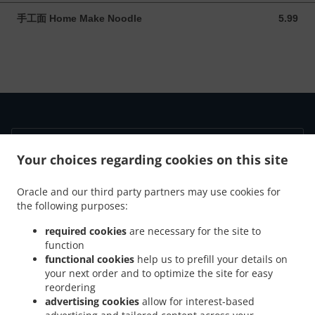
手工面 Home Make Noodle
5.99
5.99 CAD
Your choices regarding cookies on this site
.
.
Privacy policy
Terms of service
Cookie Policy Changes
Contact us
Oracle and our third party partners may use cookies for
the following purposes:
5-1161 the high st, coquitlam, BC V3B 7W3, Canada
+1 604-552-0362
required cookies
are necessary for the site to
Links
function
functional cookies
help us to prefill your details on
Menu
your next order and to optimize the site for easy
reordering
Table reservation
advertising cookies
allow for interest-based
Order ahead