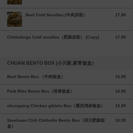
Beef Cold Noodles (牛肉凉面）
17.95
17.95 CAD
Chitterlings Cold noodles（肥肠凉面） (Copy)
17.95
17.95 CAD
CHUAN BENTO BOX (小川家.家常饭盒）
Beef Bento Box （牛肉饭盒）
16.95
16.95 CAD
Pork Ribs Bento Box（排骨饭盒）
16.95
16.95 CAD
chongqing Chicken giblets Box（重庆鸡杂饭盒）
16.95
16.95 CAD
Szechuan Chili Chitterlin Bento Box（四川肥肠饭
16.95
16.95 CAD
盒）