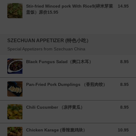
Stir-fried Minced pork With Rice9(碎米芽菜
14.95
14.95 CAD
盖饭）原价15.95
SZECHUAN APPETIZER (特色小吃）
Special Appetizers from Szechuan China
Black Fungus Salad（爽口木耳）
8.95
8.95 CAD
Pan-Fried Pork Dumplings （香煎肉饺）
8.95
8.95 CAD
Chili Cucumber （凉拌黄瓜）
8.95
8.95 CAD
Chicken Karage (香辣脆鸡块）
10.95
10.95 CAD