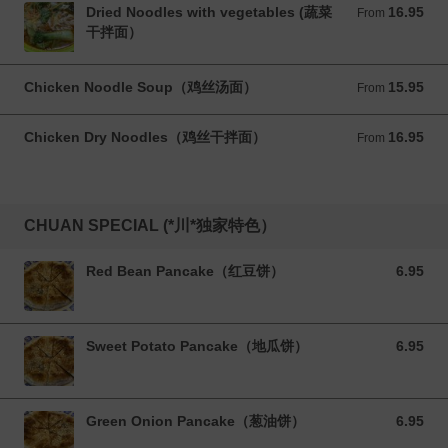
Dried Noodles with vegetables (蔬菜
16.95
From 16.95 CAD
From
干拌面）
Chicken Noodle Soup（鸡丝汤面）
15.95
From 15.95 CAD
From
Chicken Dry Noodles（鸡丝干拌面）
16.95
From 16.95 CAD
From
CHUAN SPECIAL (*川*独家特色）
Red Bean Pancake（红豆饼）
6.95
6.95 CAD
Sweet Potato Pancake（地瓜饼）
6.95
6.95 CAD
Green Onion Pancake（葱油饼）
6.95
6.95 CAD