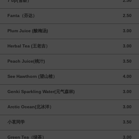
7 up(雪碧）
2.50
2.50 CAD
Fanta（芬达）
2.50
2.50 CAD
Plum Juice (酸梅汤)
3.00
3.00 CAD
Herbal Tea (王老吉）
3.00
3.00 CAD
Peach Juice(桃汁)
3.50
3.50 CAD
See Hawthorn (望山楂）
4.00
4.00 CAD
Genki Sparkling Water(元气森林)
3.00
3.00 CAD
Arctic Ocean(北冰洋）
3.00
3.00 CAD
小茗同学
3.50
3.50 CAD
Green Tea（绿茶）
3.00
3.00 CAD