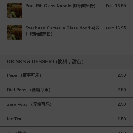
Pork Rib Glass Noodle(排骨酸辣粉）
16.95
From 16.95 CAD
From
Szechuan Chitterlin Glass Noodle(四
16.95
From 16.95 CAD
From
川肥肠酸辣粉）
DRINKS & DESSERT (饮料，甜点）
Pepsi（百事可乐）
2.50
2.50 CAD
Diet Pepsi（低糖可乐）
2.50
2.50 CAD
Zero Pepsi（无糖可乐）
2.50
2.50 CAD
Ice Tea
2.50
2.50 CAD