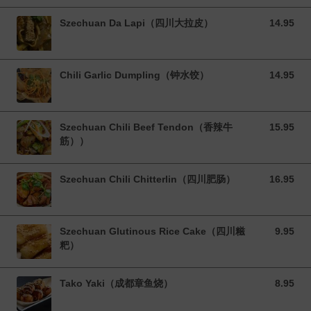
Szechuan Da Lapi（四川大拉皮）
14.95
14.95 CAD
Chili Garlic Dumpling（钟水饺）
14.95
14.95 CAD
Szechuan Chili Beef Tendon（香辣牛
15.95
15.95 CAD
筋））
Szechuan Chili Chitterlin（四川肥肠）
16.95
16.95 CAD
Szechuan Glutinous Rice Cake（四川糍
9.95
9.95 CAD
粑）
Tako Yaki（成都章鱼烧）
8.95
8.95 CAD