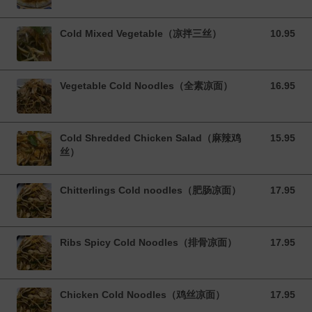
Cold Mixed Vegetable（凉拌三丝）
10.95
10.95 CAD
Vegetable Cold Noodles（全素凉面）
16.95
16.95 CAD
Cold Shredded Chicken Salad（麻辣鸡
15.95
15.95 CAD
丝）
Chitterlings Cold noodles（肥肠凉面）
17.95
17.95 CAD
Ribs Spicy Cold Noodles（排骨凉面）
17.95
17.95 CAD
Chicken Cold Noodles（鸡丝凉面）
17.95
17.95 CAD