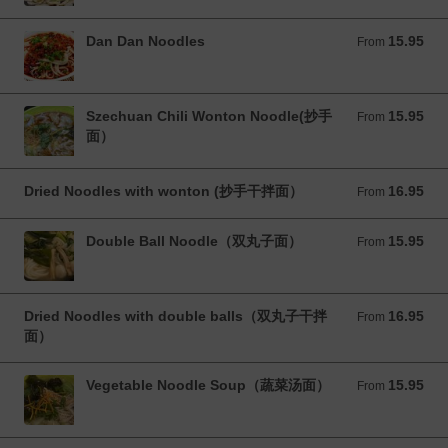
Dan Dan Noodles
15.95
From 15.95 CAD
From
Szechuan Chili Wonton Noodle(抄手
15.95
From 15.95 CAD
From
面）
Dried Noodles with wonton (抄手干拌面）
16.95
From 16.95 CAD
From
Double Ball Noodle（双丸子面）
15.95
From 15.95 CAD
From
Dried Noodles with double balls（双丸子干拌
16.95
From 16.95 CAD
From
面）
Vegetable Noodle Soup（蔬菜汤面）
15.95
From 15.95 CAD
From