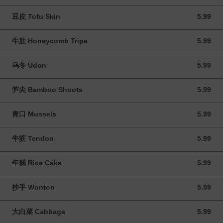
豆皮 Tofu Skin
5.99
5.99 CAD
牛肚 Honeycomb Tripe
5.99
5.99 CAD
乌冬 Udon
5.99
5.99 CAD
笋尖 Bamboo Shoots
5.99
5.99 CAD
青口 Mussels
5.99
5.99 CAD
牛筋 Tendon
5.99
5.99 CAD
年糕 Rice Cake
5.99
5.99 CAD
抄手 Wonton
5.99
5.99 CAD
大白菜 Cabbage
5.99
5.99 CAD