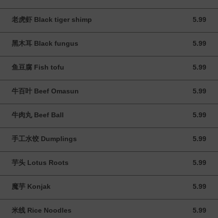
老虎虾 Black tiger shimp
5.99
5.99 CAD
黑木耳 Black fungus
5.99
5.99 CAD
鱼豆腐 Fish tofu
5.99
5.99 CAD
牛百叶 Beef Omasun
5.99
5.99 CAD
牛肉丸 Beef Ball
5.99
5.99 CAD
手工水饺 Dumplings
5.99
5.99 CAD
芋头 Lotus Roots
5.99
5.99 CAD
魔芋 Konjak
5.99
5.99 CAD
米线 Rice Noodles
5.99
5.99 CAD